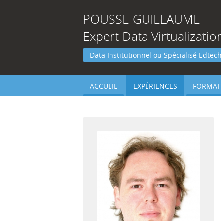
POUSSE
GUILLAUME
Expert Data Virtualizati
Data Institutionnel ou Spécialisé Edtec
ACCUEIL
EXPÉRIENCES
FORMAT