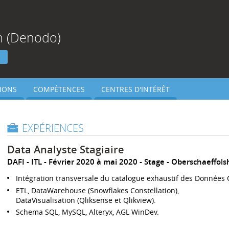
on (Denodo)
h
IONS
COMPÉTENCES
CENTRES D'INTÉRÊT
EXPÉRIENCES
Data Analyste Stagiaire
DAFI - ITL
Février 2020 à mai 2020
Stage
Oberschaeffols
Intégration transversale du catalogue exhaustif des Données 
ETL, DataWarehouse (Snowflakes Constellation),
DataVisualisation (Qliksense et Qlikview).
Schema SQL, MySQL, Alteryx, AGL WinDev.