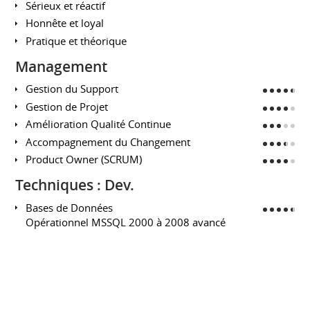
Sérieux et réactif
Honnête et loyal
Pratique et théorique
Management
Gestion du Support
Gestion de Projet
Amélioration Qualité Continue
Accompagnement du Changement
Product Owner (SCRUM)
Techniques : Dev.
Bases de Données
Opérationnel MSSQL 2000 à 2008 avancé
(SSAS : OLAP, SSRS, SSIS) dont tuning et
Datawarehouse.
Opérationnel Oracle.
Bases : mySQL, PostgreSQL, LDAP.
Bases NoSQL : (certifiées OC) mais non
expérimentées.