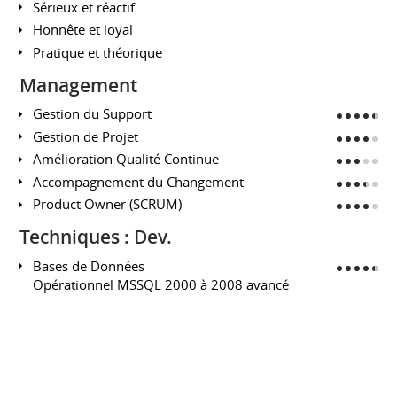
Sérieux et réactif
Honnête et loyal
Pratique et théorique
Management
Gestion du Support
Gestion de Projet
Amélioration Qualité Continue
Accompagnement du Changement
Product Owner (SCRUM)
Techniques : Dev.
Bases de Données
Opérationnel MSSQL 2000 à 2008 avancé
(SSAS : OLAP, SSRS, SSIS) dont tuning et
Datawarehouse.
Opérationnel Oracle.
Bases : mySQL, PostgreSQL, LDAP.
Bases NoSQL : (certifiées OC) mais non
expérimentées.