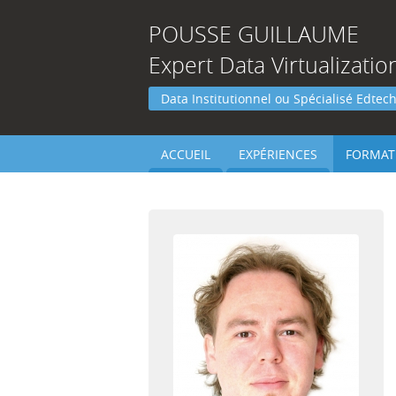
POUSSE
GUILLAUME
Expert Data Virtualizati
Data Institutionnel ou Spécialisé Edtec
ACCUEIL
EXPÉRIENCES
FORMAT